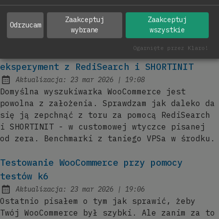
WordPress od A do Z — jeden skill Claude
Code stawia pipeline, trzy komendy obsługują
Zaakceptuj
Zaakceptuj
Odrzucam
codzienną pracę.
wybrane
wszystkie
Ogarnięte przez Klaro!
Szybka wyszukiwarka WooCommerce -
eksperyment z RediSearch i SHORTINIT
at
Aktualizacja:
23 mar 2026
|
19:08
Domyślna wyszukiwarka WooCommerce jest
powolna z założenia. Sprawdzam jak daleko da
się ją zepchnąć z toru za pomocą RediSearch
i SHORTINIT - w customowej wtyczce pisanej
od zera. Benchmarki z taniego VPSa w środku.
Testowanie WooCommerce przy pomocy
testów k6
at
Aktualizacja:
23 mar 2026
|
19:06
Ostatnio pisałem o tym jak sprawić, żeby
Twój WooCommerce był szybki. Ale zanim za to