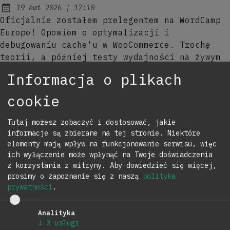
at
19 kwi 2026
|
17:10
Published:
Oficjalnie zostałem prelegentem na WordCamp
Europe! Opowiem o optymalizacji i
debugowaniu cache'u w WooCommerce. Trochę
teorii, a później testy wydajności na żywym
organizmie.
Informacja o plikach
Pierwszy test Playwright dla WooCommerce
cookie
at
29 mar 2026
|
23:14
Published:
Testy wydajnościowe to jedno, ale czy Twój
Tutaj możesz zobaczyć i dostosować, jakie
sklep w ogóle działa poprawnie? Playwright
informacje są zbierane na tej stronie. Niektóre
elementy mają wpływ na funkcjonowanie serwisu, więc
pozwala Ci to sprawdzić automatycznie. Oto
ich wyłączenie może wpłynąć na Twoje doświadczenia
jak zacząć.
z korzystania z witryny.
Aby dowiedzieć się więcej,
prosimy o zapoznanie się z naszą
polityka
Automatyczne wersjonowanie motywu
prywatności
.
WordPress z Semantic Release
at
Aktualizacja:
24 mar 2026
|
15:16
Analityka
Automatyzacja wersjonowania motywów
↓
3
usługi