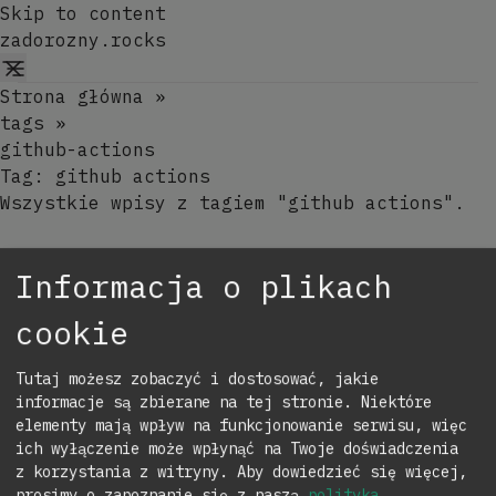
Skip to content
zadorozny.rocks
Strona główna
»
tags
»
github-actions
Tag:
github actions
Wszystkie wpisy z tagiem "github actions".
Automatyczne wersjonowanie motywu
Informacja o plikach
WordPress z Semantic Release
at
Aktualizacja:
24 mar 2026
|
15:16
cookie
Automatyzacja wersjonowania motywów
WordPress od A do Z — jeden skill Claude
Tutaj możesz zobaczyć i dostosować, jakie
Code stawia pipeline, trzy komendy obsługują
informacje są zbierane na tej stronie. Niektóre
codzienną pracę.
elementy mają wpływ na funkcjonowanie serwisu, więc
ich wyłączenie może wpłynąć na Twoje doświadczenia
z korzystania z witryny.
Aby dowiedzieć się więcej,
zadorozny.rocks on Github
zadorozny.rocks on Instagram
zadorozny.rocks on LinkedIn
Send an email to zadorozny.rocks
prosimy o zapoznanie się z naszą
polityka