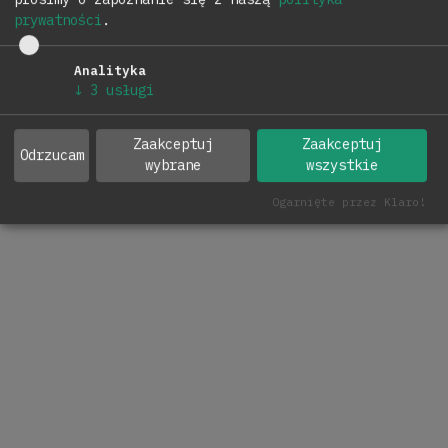
Copyright © 2026
|
All rights reserved.
prywatności
.
Zmień ustawienia prywatności
Analityka
↓
3
usługi
Zaakceptuj
Zaakceptuj
Odrzucam
wybrane
wszystkie
Ogarnięte przez Klaro!