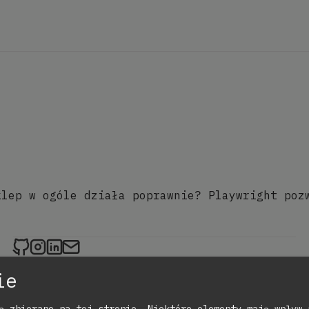
klep w ogóle działa poprawnie? Playwright poz
zadorozny.rocks on Github
zadorozny.rocks on Instagram
zadorozny.rocks on LinkedIn
Send an email to zadorozny.rocks
Copyright © 2026
|
All rights reserved.
ie
Zmień ustawienia prywatności
ą zbierane na tej stronie. Niektóre elementy mają wpływ 