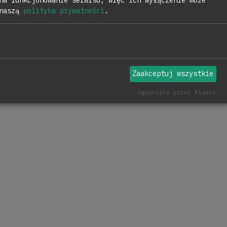
 naszą
polityka prywatności
.
Zaakceptuj wszystkie
Ogarnięte przez Klaro!