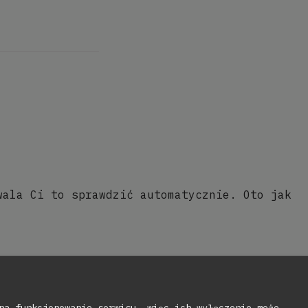
wala Ci to sprawdzić automatycznie. Oto jak
na funkcjonowanie serwisu, więc ich wyłączenie może