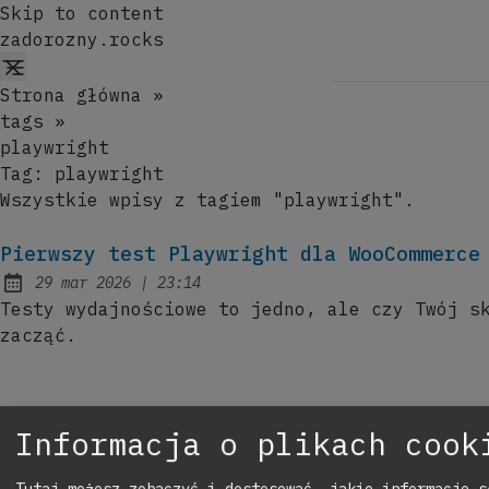
Skip to content
zadorozny.rocks
Strona główna
»
tags
»
playwright
Tag:
playwright
Wszystkie wpisy z tagiem "playwright".
Pierwszy test Playwright dla WooCommerce
at
29 mar 2026
|
23:14
Published:
Testy wydajnościowe to jedno, ale czy Twój s
zacząć.
Informacja o plikach cook
Tutaj możesz zobaczyć i dostosować, jakie informacje s